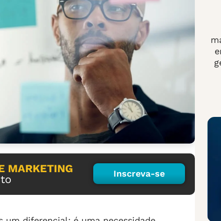
ma
e
g
E MARKETING
Inscreva-se
to
 um diferencial; é uma necessidade.