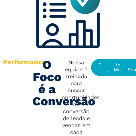
O
Performance
Nossa
Tráfego
SEO
Inbound
equipe é
Pago
Marketin
Ena
Foco
treinada
para
é a
buscar
Conversão
oportunidades
de
conversão
de leads e
vendas em
cada