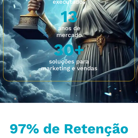
executados
13
anos de
mercado
30
+
soluções para
marketing e vendas
97% de Retenção