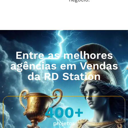
Entre as melhores
agências em Vendas
da RD Station
400
+
projetos