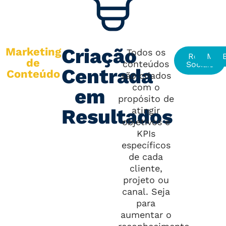
Criação
Marketing
Todos os
Redes
Mate
de
conteúdos
Sociais
Centrada
Conteúdo
são criados
com o
em
propósito de
Resultados
atingir
objetivos e
KPIs
específicos
de cada
cliente,
projeto ou
canal. Seja
para
aumentar o